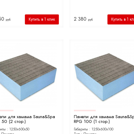
50
2 380
Купить в 1 клик
Купить в 1 к
руб
руб
ели для хамама Sauna&Spa
Панели для хамама Sauna&S
50 (2 стор.)
RPG 100 (1 стор.)
риты :
1250х600х50
Габариты :
1250х600х100