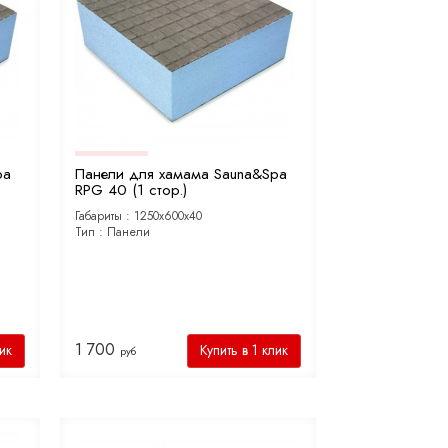
pa
Панели для хамама Sauna&Spa
RPG 40 (1 стор.)
Габариты :
1250х600х40
Тип :
Панели
1 700
лик
Купить в 1 клик
руб