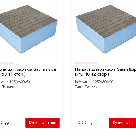
ели для хамама Sauna&Spa
Панели для хамама Sauna&S
50 (1 стор.)
RPG 10 (2 стор.)
риты :
1250х600х50
Габариты :
1250х600х10
:
Панели
Тип :
Панели
20
1 000
Купить в 1 клик
Купить в 1 к
руб
руб