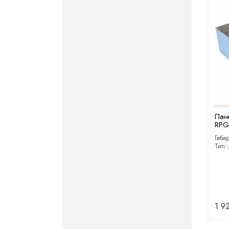
Пан
RPG 
Габа
Тип 
1 9