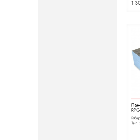
1 3
Пан
RPG 
Габа
Тип 