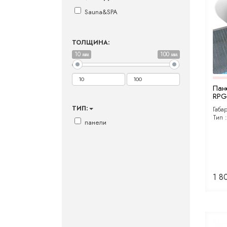
Sauna&SPA
ТОЛЩИНА:
10 мм
100 мм
Пан
RPG 
ТИП:
Габа
Тип 
панели
1 8