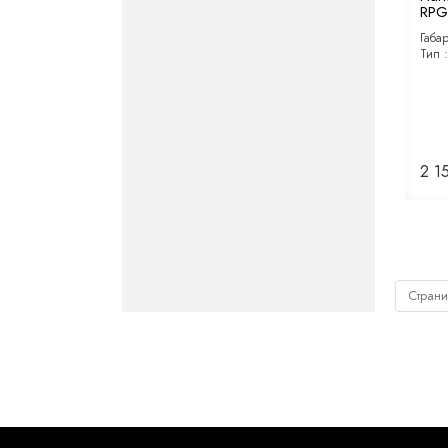
RPG 
Габа
Тип 
2 1
Страни