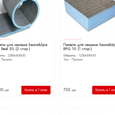
ели для хамама Sauna&Spa
Панели для хамама Sauna&S
Real 20 (2 стор.)
RPG 10 (1 стор.)
риты :
2500х600х20
Габариты :
1250х600х10
:
Панели
Тип :
Панели
00
730
Купить в 1 клик
Купить в 1 к
руб
руб