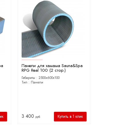
pa
Панели для хамама Sauna&Spa
RPG Real 100 (2 стор.)
Габариты :
2500х600х100
Тип :
Панели
3 400
лик
Купить в 1 клик
руб