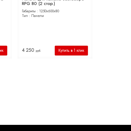
RPG 80 (2 стор.)
Габариты :
1250х600х80
Тип :
Панели
4 250
лик
Купить в 1 клик
руб