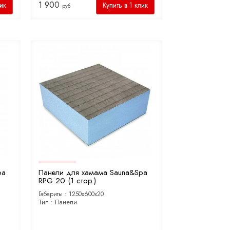
1 900
лик
Купить в 1 клик
руб
pa
Панели для хамама Sauna&Spa
RPG 20 (1 стор.)
Габариты :
1250х600х20
Тип :
Панели