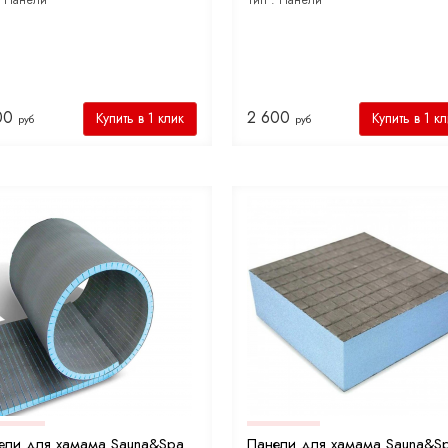
:
Панели
Тип :
Панели
00
2 600
Купить в 1 клик
Купить в 1 к
руб
руб
ели для хамама Sauna&Spa
Панели для хамама Sauna&S