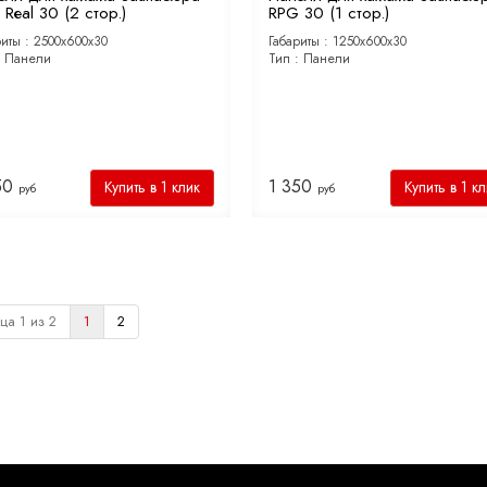
Real 30 (2 стор.)
RPG 30 (1 стор.)
риты :
2500х600х30
Габариты :
1250х600х30
:
Панели
Тип :
Панели
50
1 350
Купить в 1 клик
Купить в 1 к
руб
руб
ца 1 из 2
1
2