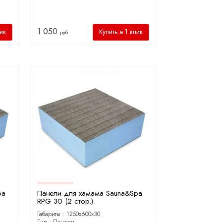
1 050
лик
Купить в 1 клик
руб
pa
Панели для хамама Sauna&Spa
RPG 30 (2 стор.)
Габариты :
1250х600х30