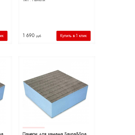
Тип :
Панели
1 690
лик
Купить в 1 клик
руб
pa
Панели для хамама Sauna&Spa