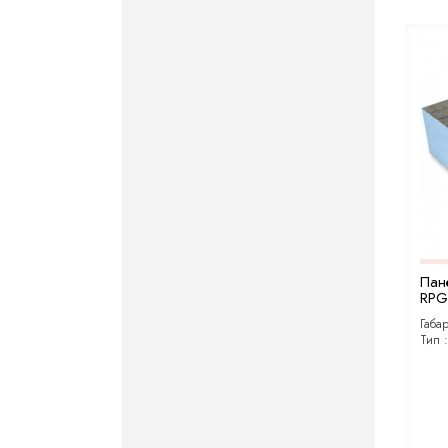
Пан
RPG 
Габа
Тип 