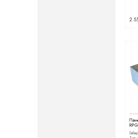
2 5
Пан
RPG 
Габа