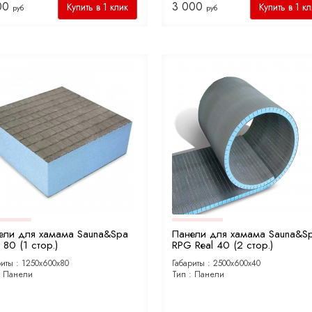
00
3 000
Купить в 1 клик
Купить в 1 к
руб
руб
ели для хамама Sauna&Spa
Панели для хамама Sauna&S
80 (1 стор.)
RPG Real 40 (2 стор.)
риты :
1250х600х80
Габариты :
2500х600х40
:
Панели
Тип :
Панели