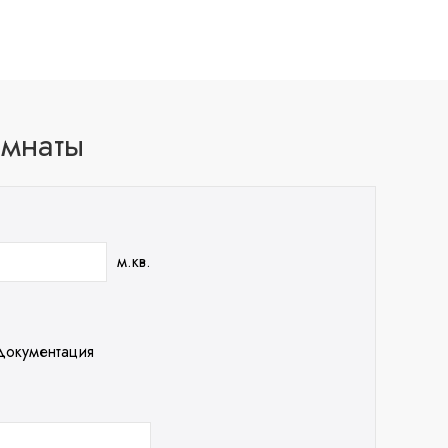
омнаты
м.кв.
документация