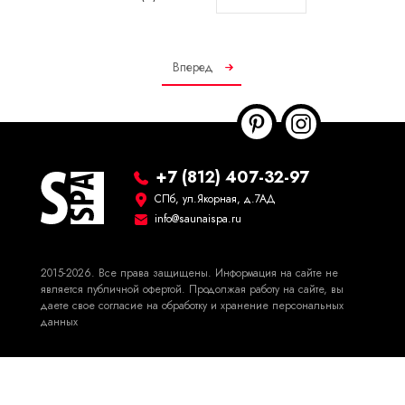
Морской климат
Нужен полный проект (чертежи + 3D-
Осталось символов:
1000
Акустическая система
визуализация)
Вперед
+7 (812) 407-32-97
СПб, ул.Якорная, д.7АД
info@saunaispa.ru
2015-2026. Все права защищены. Информация на сайте не
является публичной офертой. Продолжая работу на сайте, вы
даете свое согласие на обработку и хранение персональных
данных