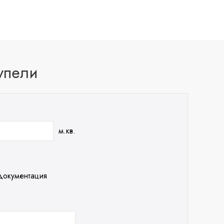
упели
м.кв.
документация