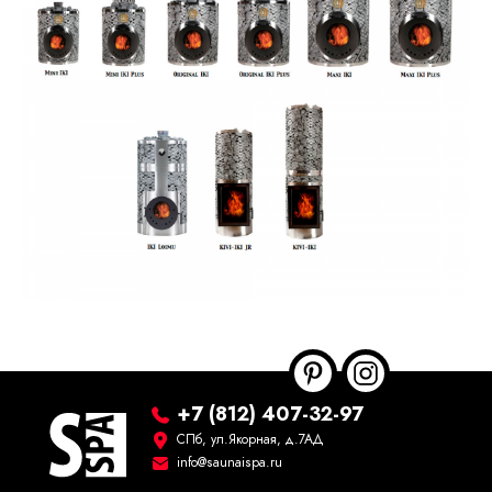
+7 (812) 407-32-97
СПб, ул.Якорная, д.7АД
info@saunaispa.ru